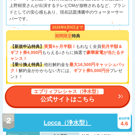
上野樹里さんが出演するテレビCMが放映されるなど、ブラン
ドとしての安心感もあり、現在話題沸騰中のウォーターサー
バーです。
2026年8月9日まで
期間限定
特典
【新規申込特典】
実質4ヶ月半額！
もれなく全員
初月半額＆
ギフト券4,950円
もらえる♪さらに抽選で
豪華家電が当たるチ
ャンス！
【乗り換え特典】
他社解約金を
最大16,500円キャッシュバッ
ク！
解約金がかからない方には、
ギフト券5,000円分
プレゼ
ント！
エブリィフレシャス（浄水型）
公式サイトはこちら
総合評価
Locca（浄水型）
4.6