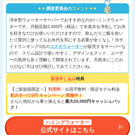
調査委員会の
コメント
浄水型ウォーターサーバーでおすすめなのがハミングウォー
ターです。月額定額3,300円（税込）で水道水を浄化してお水
を好きなだけお使いいただけますので、飲んだりご飯を炊い
たり贅沢に使ってもお水代を気にする必要が全くなし！当サ
イトランキング1位の
コスモウォーター
が販売するサーバーな
ので、スリム設計で使いやすく、デザインもグッド、ユーザ
ーの気持ち良く理解して開発されています。天然水にこだわ
りのない方はぜひ検討してみてくださいね。
新規申し込み
特典
【ご新規様限定！】
利用料
・出荷手数料・限定モデル料金
初月すべて0円 キャンペーン 実施中！
さらに他社から乗り換えると
最大20,000円キャッシュバッ
ク！
ハミングウォーター
公式サイトはこちら