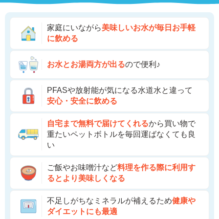
家庭にいながら
美味しいお水が毎日
お手軽
に飲める
お水とお湯両方が
出る
ので便利♪
PFASや放射能が気になる水道水と違って
安心・安全に飲める
自宅まで無料で届けてくれる
から買い物で
重たいペットボトルを毎回運ばなくても良
い
ご飯やお味噌汁など
料理を作る際に利用す
るとより美味しくなる
不足しがちなミネラルが補えるため
健康や
ダイエットにも最適