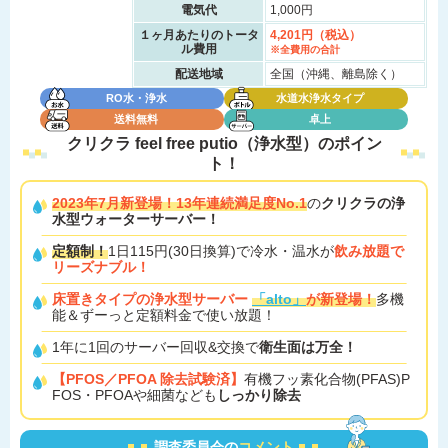
電気代
1,000円
１ヶ月あたりのトータ
4,201円（税込）
ル費用
※全費用の合計
配送地域
全国（沖縄、離島除く）
RO水・浄水
水道水浄水タイプ
送料無料
卓上
クリクラ feel free putio（浄水型）の
ポイン
ト！
2023年7月新登場！13年連続満足度No.1
の
クリクラの浄
水型ウォーターサーバー！
定額制！
1日115円(30日換算)で冷水・温水が
飲み放題で
リーズナブル！
床置きタイプの浄水型サーバー
「alto」
が新登場！
多機
能＆ずーっと定額料金で使い放題！
1年に1回のサーバー回収&交換で
衛生面は万全！
【PFOS／PFOA 除去試験済】
有機フッ素化合物(PFAS)P
FOS・PFOAや細菌なども
しっかり除去
調査委員会の
コメント