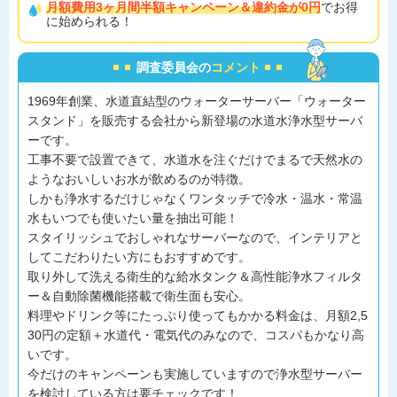
月額費用3ヶ月間半額キャンペーン＆違約金が0円
でお得
に始められる！
調査委員会の
コメント
1969年創業、水道直結型のウォーターサーバー「ウォーター
スタンド」を販売する会社から新登場の水道水浄水型サーバ
ーです。
工事不要で設置できて、水道水を注ぐだけでまるで天然水の
ようなおいしいお水が飲めるのが特徴。
しかも浄水するだけじゃなくワンタッチで冷水・温水・常温
水もいつでも使いたい量を抽出可能！
スタイリッシュでおしゃれなサーバーなので、インテリアと
してこだわりたい方にもおすすめです。
取り外して洗える衛生的な給水タンク＆高性能浄水フィルタ
ー＆自動除菌機能搭載で衛生面も安心。
料理やドリンク等にたっぷり使ってもかかる料金は、月額2,5
30円の定額＋水道代・電気代のみなので、コスパもかなり高
いです。
今だけのキャンペーンも実施していますので浄水型サーバー
を検討している方は要チェックです！