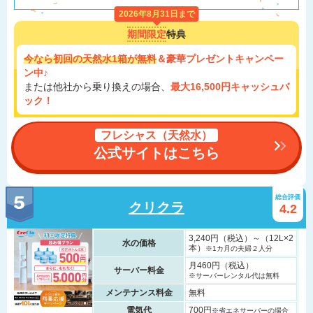
2026年8月31日まで
期間限定
特典
今なら初回の天然水1箱が無料
＆豪華プレゼントキャンペー
ン中♪
または他社から乗り換えの場合、
最大16,500円キャッシュバ
ック！
フレシャス（天然水）
公式サイトはこちら
総合評価
クリクラ
4.2
3,240円（税込）～（12L×2
水の価格
本）
※1カ月の夫婦２人分
月460円（税込）
サーバー料金
※サーバーレンタル代は無料
メンテナンス料金
無料
電気代
700円
※省エネサーバーの場合