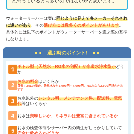
と思っている方も多いのではないかと思います。
ウォーターサーバーは実は
同じように見えて各メーカーそれぞれ
に違いがあり
、その
選び方には数多くのポイントがあります
。
具体的には以下のポイントがウォーターサーバーを選ぶ際の基準
になります。
選ぶ時のポイント!
ボトル型（天然水・RO水の宅配）か水道水浄水型か
どう
か
お水の料金
はいくらか
目安：24Lの場合、天然水なら3,000円～4,000円、RO水なら2,900円以内がお
すす
お水以外の
レンタル料、メンテナンス料、配送料、電気
代
等はいくらか
お水は
美味しいか、ミネラルは豊富に含まれているか
お水の検査体制やサーバー内の衛生がしっかりしていて
安全に飲めるかどうか