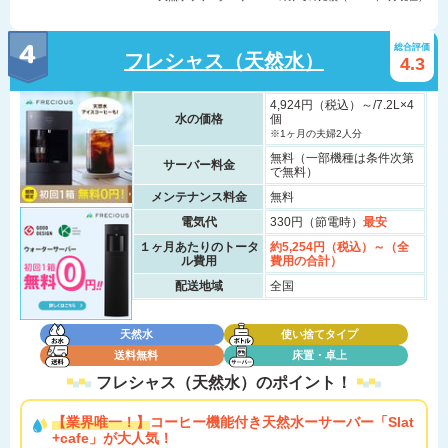
総合評価
フレシャス（天然水）
4.3
4,924円（税込）～/7.2L×4
水の価格
個
※1ヶ月の夫婦2人分
無料（一部機種は条件次第
サーバー料金
で無料）
メンテナンス料金
無料
電気代
330円（節電時）
最安
１ヶ月あたりのトータ
約5,254円（税込）～（全
ル費用
費用の合計）
配送地域
全国
天然水
使い捨てタイプ
送料無料
床置・卓上
フレシャス（天然水）の
ポイント！
【業界唯一！】
コーヒー機能付き天然水ーサーバー「Slat
+cafe」が大人気！