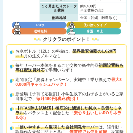
１ヶ月あたりのトータ
約4,400円
ル費用
※全費用の合計
配送地域
全国（沖縄、離島除く）
RO水
使い捨てタイプ
送料無料
床置・卓上
クリクラの
ポイント！
お水ボトル（12L）の料金は、
業界最安値圏の1,620円
～！
月の注文ノルマなし
毎年サーバー本体をまるごと交換で衛生的◎
初回設置時も
専任配送員対応
で手間いらず！
期間限定「夏得キャンペーン」実施中！乗り換えで
最大3
0,000円キャッシュバック！
新登場【子育て応援割】小学生以下のお子さまがいるご家
庭限定で、
毎月460円(税込)割引！
【PFAS除去試験済】徹底的に濾過した純水＋良質なミネ
ラル
をバランスよく配合した
「安心＆おいしいROミネラ
ル水」
「使いやすさ」を重視した自社開発サーバー
は、誤作動・
誤操作を未然に防ぐと共に、
停電時でも使用可能。
災害時