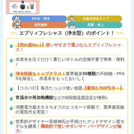
RO水・浄水
水道水浄水タイプ
送料無料
床置・卓上
エブリィフレシャス（浄水型）の
ポイント！
【売れ筋No.1】
使いやすさで選ぶならエブリィフレシャ
ス！
水道水を注ぐだけ！重たいボトルの交換不要で簡単・便利
♪
浄水性能もトップクラス！
業界最多
50種類
の不純物・PFA
Sを除去し、水道水をもっとおいしく
【コスパ◎】毎月たっぷり使い放題
【最安2,750円/月～】
常温水や再加熱機能
などの6段階温度設定が便利♪
消費電力最大６０％オフのエコモード搭載で、業界最安級
の電気代を実現！
世界的デザイナー安積伸氏が手掛けたグッドデザイン賞モ
デルを継承！
機能的で使いやすいサー バーデザインが魅
力♪