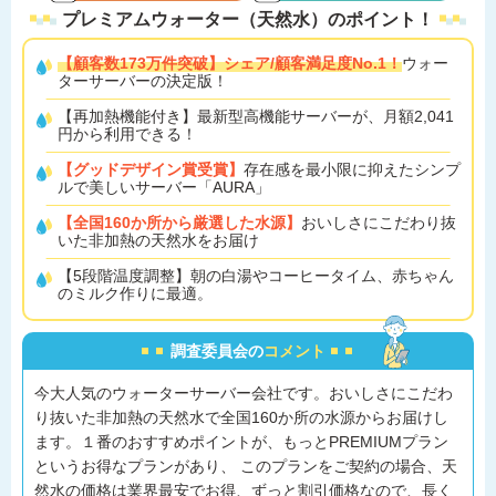
プレミアムウォーター（天然水）の
ポイント！
【顧客数173万件突破】シェア/顧客満足度No.1！
ウォー
ターサーバーの決定版！
【再加熱機能付き】最新型高機能サーバーが、月額2,041
円から利用できる！
【グッドデザイン賞受賞】
存在感を最小限に抑えたシンプ
ルで美しいサーバー「AURA」
【全国160か所から厳選した水源】
おいしさにこだわり抜
いた非加熱の天然水をお届け
【5段階温度調整】朝の白湯やコーヒータイム、赤ちゃん
のミルク作りに最適。
調査委員会の
コメント
今大人気のウォーターサーバー会社です。おいしさにこだわ
り抜いた非加熱の天然水で全国160か所の水源からお届けし
ます。１番のおすすめポイントが、もっとPREMIUMプラン
というお得なプランがあり、 このプランをご契約の場合、天
然水の価格は業界最安でお得、ずっと割引価格なので、長く