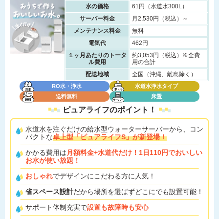
水の価格
61円（水道水300L）
サーバー料金
月2,530円（税込）～
メンテナンス料金
無料
電気代
462円
１ヶ月あたりのトータ
約3,053円（税込）※全費
ル費用
用の合計
配送地域
全国（沖縄、離島除く）
RO水・浄水
水道水浄水タイプ
送料無料
床置
ピュアライフの
ポイント！
水道水を注ぐだけの給水型ウォーターサーバーから、コン
パクトな
卓上型「ピュアライフS」が新登場！
かかる費用は
月額料金+水道代だけ！1日110円でおいしい
お水が使い放題！
おしゃれ
でデザインにこだわる方に人気！
省スペース設計
だから場所を選ばずどこにでも設置可能！
サポート体制充実で
設置も故障時も安心