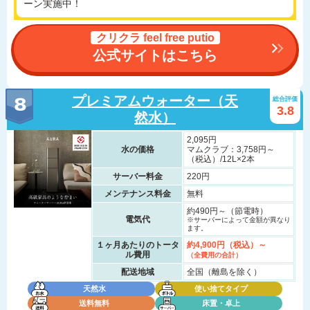
ーン実施中！
クリクラ feel free putio
公式サイトはこちら
プレミアムウォーター（天
総合評価
3.8
然水）
2,095円
水の価格
マムクラブ：3,758円～
（税込）/12L×2本
サーバー料金
220円
メンテナンス料金
無料
約490円～（節電時）
電気代
※サーバーによって金額が異なり
ます。
１ヶ月あたりのトータ
約4,900円（税込）～
ル費用
（全費用の合計）
配送地域
全国（離島を除く）
天然水
使い捨てタイプ
送料無料
床置・卓上