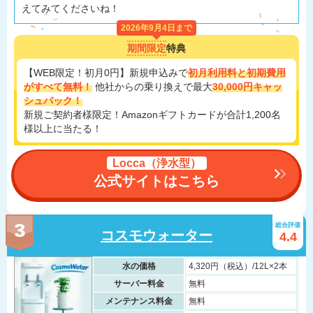
えてみてくださいね！
2026年9月4日まで
期間限定
特典
【WEB限定！初月0円】新規申込みで
初月利用料と初期費用
がすべて無料！
他社からの乗り換えで最大
30,000円キャッ
シュバック！
新規ご契約者様限定！Amazonギフトカードが合計1,200名
様以上に当たる！
Locca（浄水型）
公式サイトはこちら
総合評価
コスモウォーター
4.4
水の価格
4,320円（税込）/12L×2本
サーバー料金
無料
メンテナンス料金
無料