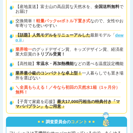
【産地直送】富士山の高品質な天然水を、
全国送料無料
で
お届け
交換簡単！
軽量パックorボトル下置き式
なので、女性やお
年寄りでも使いやすい
【話題】人気モデルをリニューアルした
最新モデル「
dew
o ii
」
業界唯一
のグッドデザイン賞、キッズデザイン賞、経済産
業大臣賞の
トリプル受賞！
【高性能】
常温水・再加熱機能
などの選べる温度設定機能
業界最小級のコンパクトな卓上型！
一人暮らしでも置き場
所を選ばない
＼全員もらえる！／今なら初回の天然水1箱（1ヶ月分）
無料！
【子育て家庭を応援】
最大17,000円相当の特典付き「マ
マパパプラン」もご用意 ♪
調査委員会の
コメント
フレシャスは高機能なサーバーが揃っているので、あらゆる