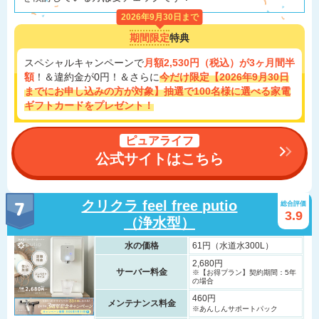
2026年9月30日まで
期間限定
特典
スペシャルキャンペーンで
月額2,530円（税込）が3ヶ月間半
額
！＆違約金が0円！＆さらに
今だけ限定【2026年9月30日
までにお申し込みの方が対象】抽選で100名様に選べる家電
ギフトカードをプレゼント！
ピュアライフ
公式サイトはこちら
クリクラ feel free putio
総合評価
3.9
（浄水型）
水の価格
61円（水道水300L）
2,680円
サーバー料金
※【お得プラン】契約期間：5年
の場合
460円
メンテナンス料金
※あんしんサポートパック