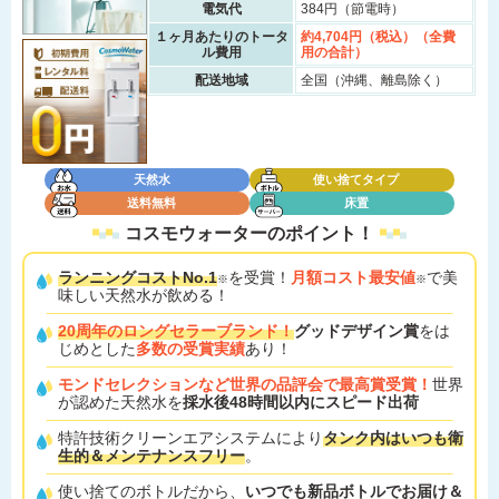
電気代
384円（節電時）
１ヶ月あたりのトータ
約4,704円（税込）（全費
ル費用
用の合計）
配送地域
全国（沖縄、離島除く）
天然水
使い捨てタイプ
送料無料
床置
コスモウォーターの
ポイント！
ランニングコストNo.1
を受賞！
月額コスト最安値
で美
※
※
味しい天然水が飲める！
20周年のロングセラーブランド！
グッドデザイン賞
をは
じめとした
多数の受賞実績
あり！
モンドセレクションなど世界の品評会で最高賞受賞！
世界
が認めた天然水を
採水後48時間以内にスピード出荷
特許技術クリーンエアシステムにより
タンク内はいつも衛
生的＆メンテナンスフリー
。
使い捨てのボトルだから、
いつでも新品ボトルでお届け＆