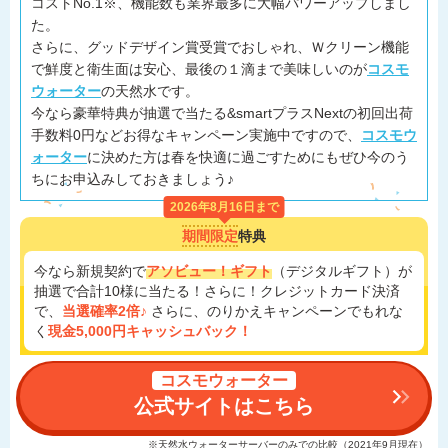
コストNo.1※、機能数も業界最多に大幅パワーアップしまし
た。
さらに、グッドデザイン賞受賞でおしゃれ、Ｗクリーン機能
で鮮度と衛生面は安心、最後の１滴まで美味しいのが
コスモ
ウォーター
の天然水です。
今なら豪華特典が抽選で当たる&smartプラスNextの初回出荷
手数料0円などお得なキャンペーン実施中ですので、
コスモウ
ォーター
に決めた方は春を快適に過ごすためにもぜひ今のう
ちにお申込みしておきましょう♪
2026年8月16日まで
期間限定
特典
今なら新規契約で
アソビュー！ギフト
（デジタルギフト）が
抽選で合計10様に当たる！さらに！クレジットカード決済
で、
当選確率2倍♪
さらに、のりかえキャンペーンでもれな
く
現金5,000円キャッシュバック！
コスモウォーター
公式サイトはこちら
※天然水ウォーターサーバーのみでの比較（2021年9月現在）