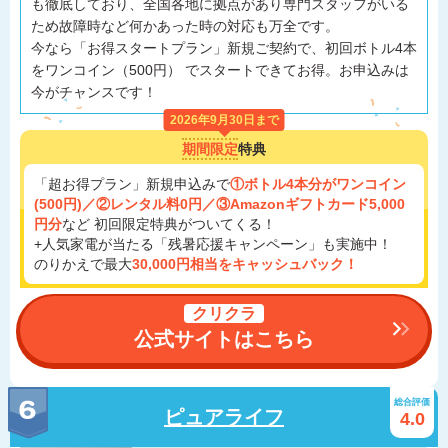
も徹底しており、全国各地に拠点があり専門スタッフがいる
ため故障時など何かあった時の対応も万全です。
今なら「お得スタートプラン」新規ご契約で、初回ボトル4本
をワンコイン（500円） でスタートできてお得。お申込みは
今がチャンスです！
2026年9月30日まで
期間限定
特典
「超お得プラン」新規申込みで
①ボトル4本分がワンコイン
(500円)／②レンタル料0円／③Amazonギフトカード5,000
円分
など 初回限定特典がついてくる！
+人気家電が当たる「残暑応援キャンペーン」も実施中！
のりかえで最大
30,000円相当をキャッシュバック！
クリクラ
公式サイトはこちら
総合評価
ピュアライフ
4.0