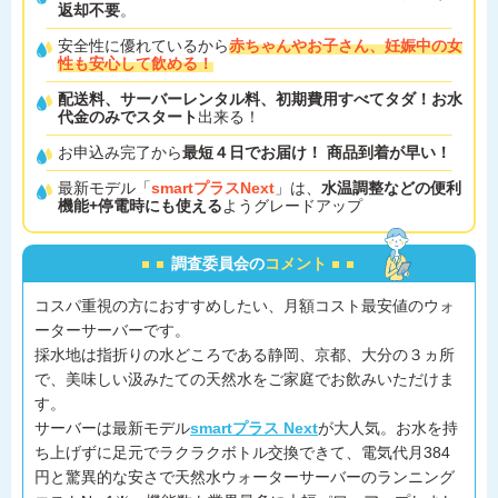
返却不要
。
安全性に優れているから
赤ちゃんやお子さん、妊娠中の女
性も安心して飲める！
配送料、サーバーレンタル料、初期費用すべてタダ！お水
代金のみでスタート
出来る！
お申込み完了から
最短４日でお届け！ 商品到着が早い！
最新モデル「
smartプラスNext
」は、
水温調整などの便利
機能+停電時にも使える
ようグレードアップ
調査委員会の
コメント
コスパ重視の方におすすめしたい、月額コスト最安値のウォ
ーターサーバーです。
採水地は指折りの水どころである静岡、京都、大分の３ヵ所
で、美味しい汲みたての天然水をご家庭でお飲みいただけま
す。
サーバーは最新モデル
smartプラス Next
が大人気。お水を持
ち上げずに足元でラクラクボトル交換できて、電気代月384
円と驚異的な安さで天然水ウォーターサーバーのランニング