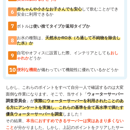
赤ちゃんや小さなお子さんでも安心
して飲むことができ
安全に利用できるか
ボトルは
使い捨てタイプか返却タイプか
お水の種類は、
天然水かRO水（ろ過して不純物を除去し
た水）か
自宅やオフィスに設置した際、インテリアとしても
おし
ゃれか
どうか
便利な機能
が備わっていて機能性に優れているかどうか
しかし、これらのポイントをすべて自分一人で確認するのは大変
面倒な作業になります。そこで、当サイト「
ウォーターサーバー
調査委員会
」が
実際にウォーターサーバーを利用されたことのあ
る方にアンケートを実施し、これらの基準を全て高水準で満たす
優良ウォーターサーバーを調査
しました！
その結果、
本当におすすめできるサーバーは実はあまり多くない
こと
が分かりました。しかし、上記のポイントをクリアしたサー