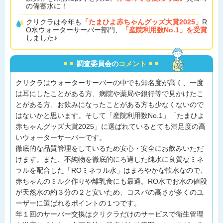
の備蓄水に！
クリクラは今年も
「たまひよ赤ちゃんグッズ大賞2025」
R
O水ウォーターサーバー部門、
「産院利用数No.1」を受賞
しました♪
調査委員会の
コメント
クリクラはウォーターサーバーの中でも知名度が高く、一度
は耳にしたことがある方、病院や薬局や銀行等で見かけたこ
とがある方、お飲みになったことがある方も少なくないので
はないかと思います。そして「産院利用数No.1」「たまひよ
赤ちゃんグッズ大賞2025」に選ばれているとても満足度の高
いウォーターサーバーです。
徹底的な品質管理をしているため安心・安全にお飲みいただ
けます。また、不純物を徹底的にろ過した純水に良質なミネ
ラルを配合した「ROミネラル水」はまろやかな軟水なので、
赤ちゃんのミルク作りや離乳食にも最適。RO水でお水の値段
が天然水の約３分の２と安いため、コスパの高さが多くのユ
ーザーに選ばれるポイントの１つです。
年１回のサーバー交換はクリクラだけのサービスで衛生管理