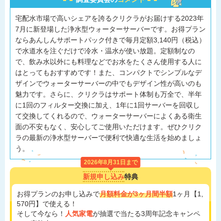
宅配水市場で高いシェアを誇るクリクラがお届けする2023年
7月に新登場した浄水型ウォーターサーバーです。お得プラン
ならあんしんサポートパック付きで毎月定額3,140円（税込）
で水道水を注ぐだけで冷水・温水が使い放題。定額制なの
で、飲み水以外にも料理などでお水をたくさん使用する人に
はとってもおすすめです！また、コンパクトでシンプルなデ
ザインでウォーターサーバーの中でもデザイン性が高いのも
魅力です。さらに、クリクラはサポート体制も万全で、半年
に1回のフィルター交換に加え、1年に1回サーバーを回収し
て交換してくれるので、ウォーターサーバーによくある衛生
面の不安もなく、安心してご使用いただけます。ぜひクリク
ラの最新の浄水型サーバーで便利で快適な生活を始めましょ
う。
2026年8月31日まで
新規申し込み
特典
お得プランのお申し込みで
月額料金が3ヶ月間半額
1ヶ月【1,
570円】で使える！
そして今なら！
人気家電
が抽選で当たる3周年記念キャンペ