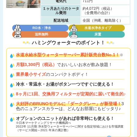
電気代
711円
１ヶ月あたりのトータ
約4,072円（税込）
ル費用
（全費用の合計）
配送地域
全国（沖縄、離島除く）
RO水・浄水
水道水浄水タイプ
送料無料
床置
ハミングウォーターの
ポイント！
水道水給水型ウォーターサーバー累計販売台数No.1！
※
月額3,300円（税込）
でおいしいお水が飲み放題！
業界最小サイズ
のコンパクトボディ！
冷水・常温水・お湯がボタン一つですぐに使える！
8ヶ月に1回、交換用フィルターが定期的に届いて衛生的♪
大好評のBRUNOモデルに「ダークグレー」が新登場！
3
色のニュアンスカラーは、どんなお部屋にもピッタリ♪
オプションのユニットがあれば非常時にも使える！
※日本マーケティングリサーチ機構調べ
2022年 11月期 浄水型ウォーターサーバーに関する指定領域における市場調査
（サービス開始～2021 年末の累計数）