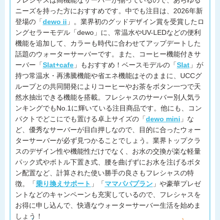
ニーズを持った方におすすめです。中でも注目は、2026年新
登場の「
dewo ii
」。業界初のグッドデザイン賞を受賞したロ
ングセラーモデル「dewo」に、常温水やUV-LEDなどの便利
機能を追加して、カラーも時代に合わせてアップデートした
話題のウォーターサーバーです。また、コーヒー機能付きサ
ーバー「
Slat+cafe
」もおすすめ！ベースモデルの「
Slat
」が
持つ常温水・再沸騰機能や省エネ機能はそのままに、UCCグ
ループとの共同開発によりコーヒーやお茶をボタン一つで天
然水抽出できる機能を搭載。フレシャスのサーバー別人気ラ
ンキングでもNo.1に輝いている注目商品です。他にも、コン
パクトでどこにでも置ける卓上サイズの「
dewo mini
」な
ど、優秀なサーバーが目白押しなので、目的に合ったウォー
ターサーバーが必ず見つかることでしょう。業界トップクラ
スのデザイン性や機能性だけでなく、お水の交換が楽な軽量
パック式やボトル下置き式、腰を曲げずにお水を注げるボタ
ン配置など、計算された使い勝手の良さもフレシャスの特
徴。「
乗り換えサポート
」「
ママパパプラン
」や豪華プレゼ
ントなどのキャンペーンも充実しているので、フレシャスを
お得に申し込んで、快適なウォーターサーバー生活を始めま
しょう！