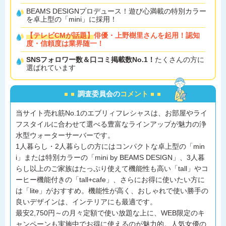
BEAMS DESIGNプロデュース！遊び心満載の特別カラー
を卓上型の「mini」に採用！
【テレビCMが話題】
俳優・上野樹里さんを起用！認知
度・信頼度は業界随一！
SNSフォロワー数＆口コミ掲載数No.1！
たくさんの方に
選ばれています
調査委員会の
コメント
当サイト売れ筋No.1のエブリィフレシャスは、お部屋やライ
フスタイルに合わせて選べる豊富なラインアップが魅力の浄
水型ウォーターサーバーです。
1人暮らし・2人暮らしの方にはコンパクトな卓上型の「min
i」または特別カラーの「mini by BEAMS DESIGN」、3人暮
らし以上のご家族はたっぷり使えて機能性も高い「tall」やコ
ーヒー機能付きの「tall+cafe」、さらにお得に使いたい方に
は「lite」がおすすめ。機能性が高く、おしゃれで使い勝手の
良いデザインは、インテリアにも最適です。
最安2,750円～の月々定額で使い放題な上に、WEB限定のキ
ャンペーンも実施中でお得に使えるのが魅力的。人気女優の