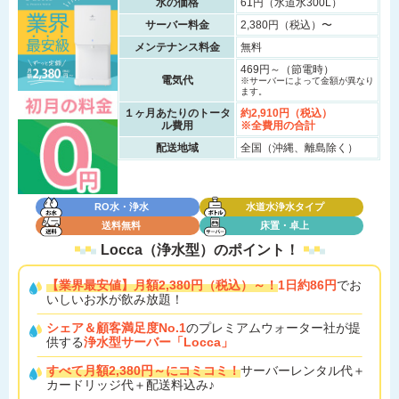
水の価格
61円（水道水300L）
サーバー料金
2,380円（税込）〜
メンテナンス料金
無料
469円～（節電時）
電気代
※サーバーによって金額が異なり
ます。
１ヶ月あたりのトータ
約2,910円（税込）
ル費用
※全費用の合計
配送地域
全国（沖縄、離島除く）
RO水・浄水
水道水浄水タイプ
送料無料
床置・卓上
Locca（浄水型）の
ポイント！
【業界最安値】月額2,380円（税込）～！
1日約86円
でお
いしいお水が飲み放題！
シェア＆顧客満足度No.1
のプレミアムウォーター社が提
供する
浄水型サーバー「Locca」
すべて月額2,380円～にコミコミ！
サーバーレンタル代＋
カードリッジ代＋配送料込み♪