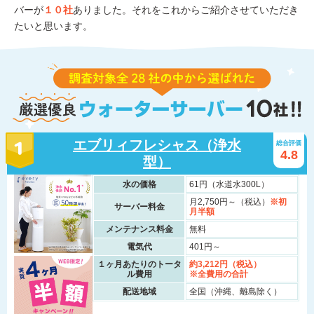
バーが
１０社
ありました。それをこれからご紹介させていただき
たいと思います。
エブリィフレシャス（浄水
総合評価
4.8
型）
水の価格
61円（水道水300L）
月2,750円～（税込）
※初
サーバー料金
月半額
メンテナンス料金
無料
電気代
401円～
１ヶ月あたりのトータ
約3,212円（税込）
ル費用
※全費用の合計
配送地域
全国（沖縄、離島除く）