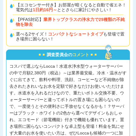
【エコセンサー付き】お部屋が暗くなると自動で省エネ！
電気代は
1日約16円～
ととさらに家計にやさしい！
【PFAS対応】
業界トップクラスの浄水力で
29種類の不純
物を除去
選べる2サイズ！
コンパクトなショートタイプ
も登場で置
き場所に困らない！
調査委員会の
コメント
コスパで選ぶならLocca！水道水浄水型ウォーターサーバー
の中で月額2,380円（税込）～は業界最安級。冷水・温水がす
ぐに出てきて、飲料や料理、洗顔、コーヒーなど不純物が除
去されたきれいなお水を定額で好きなだけお使いいただけま
す。水道水を入れるだけなので、重たいボトル交換不要、ウ
ォーターサーバーと違ってボトルの置き場にも困らないの
で、一度使うとその便利さに手放せなくなるかも！？サーバ
ーはブラック・ホワイトの2色から選べてデザインもおしゃ
れ、エコモード（節電機能）付きで機能も優れています。置
き場所に困らないコンパクトな卓上型も登場！料金を気にせ
ず大量のお水を使いたい方は、ぜひLoccaも候補の一つに加